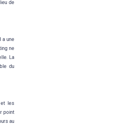
lieu de
l a une
ting ne
lle. La
mble du
et les
r point
ours au