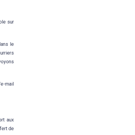
ble sur
dans le
urriers
 voyons
’e-mail
ort aux
fert de