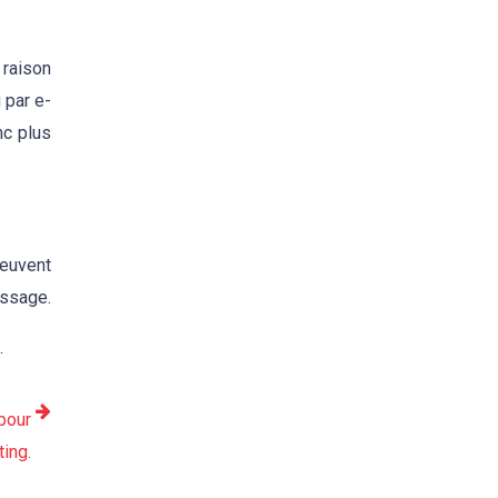
 raison
 par e-
nc plus
peuvent
essage.
.
pour
ing.